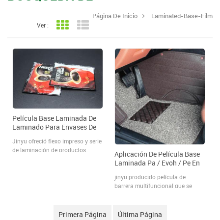
Página De Inicio
Laminated-Base-Film
Ver :
Vista en cuadrícula
Vista de la lista
Película Base Laminada De
Laminado Para Envases De
Café
Jinyu ofreció flexo impreso y serie
de laminación de productos,
Aplicación De Película Base
queDiseñado específicamente
Laminada Pa / Evoh / Pe En
para aplicaciones de película de
Piezas De Automóviles Forro
base de laminación impresa
jinyu producido película de
De Película
flexográfica.
barrera multifuncional que se
utiliza para película de alfombra
de automóvil y película de
cubierta de rueda. jinyu 11 capas
Primera Página
Última Página