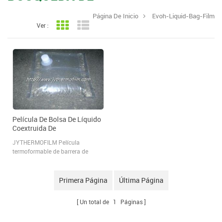
Página De Inicio
Evoh-Liquid-Bag-Film
Ver :
Vista en cuadrícula
Vista de la lista
Película De Bolsa De Líquido
Coextruida De
PE/PA/EVOH/PE
JYTHERMOFILM Película
termoformable de barrera de
coextrusión de 11 capas
producida a base de material
PE/PA/EVOH/PE que puede
Primera Página
Última Página
soportar 8 kg de peso de agua o
farmacéutico Envases de
Un total de
1
Páginas
soluciones intravenosas.