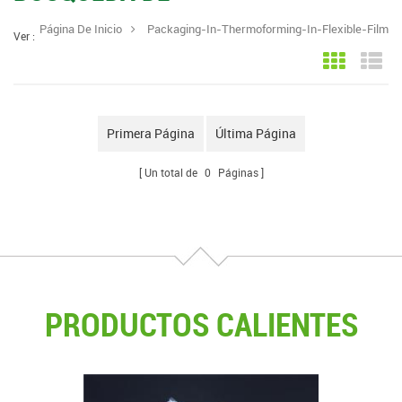
Página De Inicio
Packaging-In-Thermoforming-In-Flexible-Film
Ver :
Vista en c
Vis
Primera Página
Última Página
Un total de
0
Páginas
PRODUCTOS CALIENTES