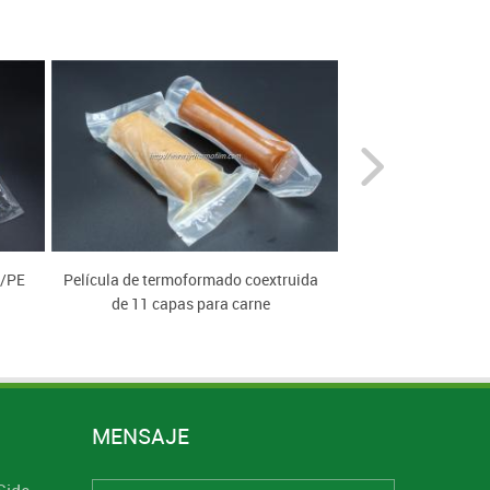
H/PE
Película de termoformado coextruida
Aplicación de pelí
de 11 capas para carne
EVOH sobre 
MENSAJE