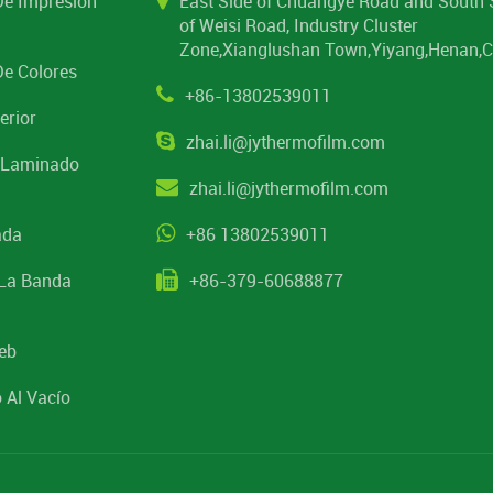
De Impresión
East Side of Chuangye Road and South 
of Weisi Road, Industry Cluster
Zone,Xianglushan Town,Yiyang,Henan,C
De Colores
+86-13802539011
erior
zhai.li@jythermofilm.com
e Laminado
zhai.li@jythermofilm.com
ada
+86 13802539011
 La Banda
+86-379-60688877
eb
 Al Vacío