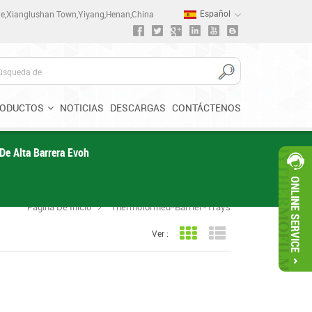
Español
one,Xianglushan Town,Yiyang,Henan,China
ODUCTOS
NOTICIAS
DESCARGAS
CONTÁCTENOS
 De Alta Barrera Evoh
Página De Inicio
Thermoformed-Barrier-Trays
Ver :
Vista en cuadrícula
Vista de la lista