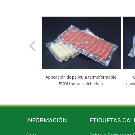
formado coextruida
Aplicación de película termoformable
U
s para carne
EVOH sobre salchichas
enva
INFORMACIÓN
ETIQUETAS CAL