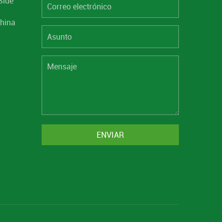
Side
hina