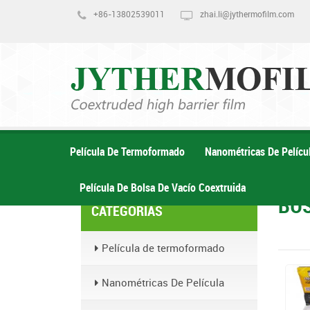
+86-13802539011
zhai.li@jythermofilm.com
Película De Termoformado
Nanométricas De Pelícu
Película De Bolsa De Vacío Coextruida
BÚ
CATEGORÍAS
Película de termoformado
Nanométricas De Película