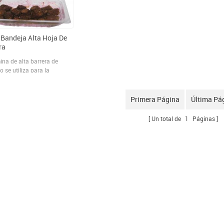
Bandeja Alta Hoja De
ra
ina de alta barrera de
o se utiliza para la
ión de Bandeja
iertas by blistering
o. La bandeja está llena de
Primera Página
Última Pá
eno (n 2 ) y dióxido de
o (CO 2), los Los gases
Un total de
1
Páginas
 a barrera el oxígeno
do en la caja como bien.