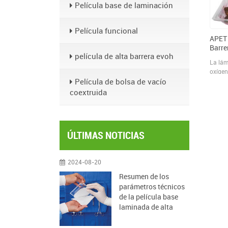
Película base de laminación
Película funcional
APET 
Barre
película de alta barrera evoh
La lám
oxígen
Película de bolsa de vacío
formac
descub
coextruida
proces
nitróg
carbon
ayudan
ÚLTIMAS NOTICIAS
entran
2024-08-20
Resumen de los
parámetros técnicos
de la película base
laminada de alta
barrera